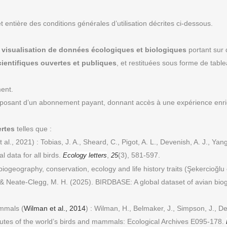
 et entière des conditions générales d’utilisation décrites ci-dessous.
de visualisation de données écologiques et biologiques
portant sur 
ientifiques ouvertes et publiques
, et restituées sous forme de table
ment.
disposant d’un abonnement payant, donnant accès à une expérience enri
rtes
telles que :
t al., 2021) : Tobias, J. A., Sheard, C., Pigot, A. L., Devenish, A. J., Ya
 data for all birds.
,
(3), 581-597.
Ecology letters
25
ogeography, conservation, ecology and life history traits (Şekercioğlu et 
… & Neate-Clegg, M. H. (2025). BIRDBASE: A global dataset of avian biog
ammals (
Wilman et al., 2014
) : Wilman, H., Belmaker, J., Simpson, J., D
ributes of the world’s birds and mammals: Ecological Archives E095‐178.