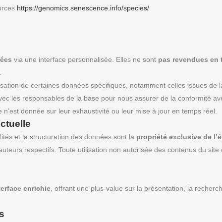
urces
https://genomics.senescence.info/species/
sées
via une interface personnalisée. Elles ne sont
pas revendues en t
.
ilisation de certaines données spécifiques, notamment celles issues de 
t avec les responsables de la base pour nous assurer de la conformité av
 n’est donnée sur leur exhaustivité ou leur mise à jour en temps réel.
ectuelle
alités et la structuration des données sont la
propriété exclusive de l’é
uteurs respectifs. Toute utilisation non autorisée des contenus du site e
terface enrichie
, offrant une plus-value sur la présentation, la recherc
s