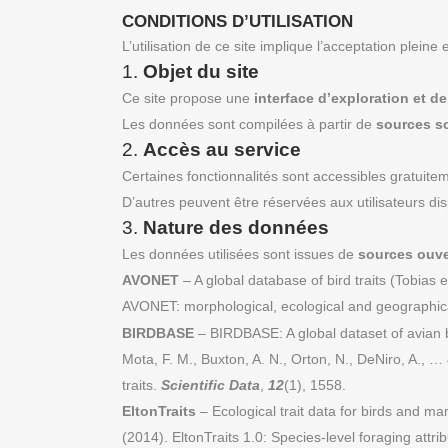
CONDITIONS D’UTILISATION
L’utilisation de ce site implique l’acceptation pleine
1.
Objet du site
Ce site propose une
interface d’exploration et 
Les données sont compilées à partir de
sources sc
2.
Accès au service
Certaines fonctionnalités sont accessibles gratuite
D’autres peuvent être réservées aux utilisateurs 
3.
Nature des données
Les données utilisées sont issues de
sources ouve
AVONET
– A global database of bird traits (Tobias e
AVONET: morphological, ecological and geographical
BIRDBASE
– BIRDBASE: A global dataset of avian bi
Mota, F. M., Buxton, A. N., Orton, N., DeNiro, A., 
traits.
Scientific
Data
,
12
(1), 1558.
EltonTraits
– Ecological trait data for birds and m
(2014). EltonTraits 1.0: Species‐level foraging att