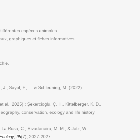
différentes espèces animales.
aux, graphiques et fiches informatives.
chie.
ng, J., Sayol, F., … & Schleuning, M. (2022).
al., 2025) : Şekercioğlu, Ç. H., Kittelberger, K. D.,
eography, conservation, ecology and life history
e La Rosa, C., Rivadeneira, M. M., & Jetz, W.
,
(7), 2027-2027.
Ecology
95